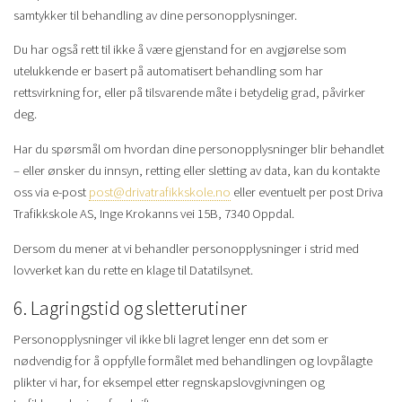
samtykker til behandling av dine personopplysninger.
Du har også rett til ikke å være gjenstand for en avgjørelse som
utelukkende er basert på automatisert behandling som har
rettsvirkning for, eller på tilsvarende måte i betydelig grad, påvirker
deg.
Har du spørsmål om hvordan dine personopplysninger blir behandlet
– eller ønsker du innsyn, retting eller sletting av data, kan du kontakte
oss via e-post
post@drivatrafikkskole.no
eller eventuelt per post Driva
Trafikkskole AS, Inge Krokanns vei 15B, 7340 Oppdal.
Dersom du mener at vi behandler personopplysninger i strid med
lovverket kan du rette en klage til Datatilsynet.
6. Lagringstid og sletterutiner
Personopplysninger vil ikke bli lagret lenger enn det som er
nødvendig for å oppfylle formålet med behandlingen og lovpålagte
plikter vi har, for eksempel etter regnskapslovgivningen og