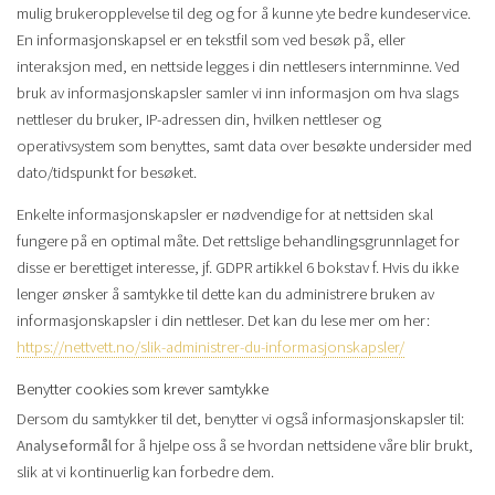
mulig brukeropplevelse til deg og for å kunne yte bedre kundeservice.
En informasjonskapsel er en tekstfil som ved besøk på, eller
interaksjon med, en nettside legges i din nettlesers internminne. Ved
bruk av informasjonskapsler samler vi inn informasjon om hva slags
nettleser du bruker, IP-adressen din, hvilken nettleser og
operativsystem som benyttes, samt data over besøkte undersider med
dato/tidspunkt for besøket.
Enkelte informasjonskapsler er nødvendige for at nettsiden skal
fungere på en optimal måte. Det rettslige behandlingsgrunnlaget for
disse er berettiget interesse, jf. GDPR artikkel 6 bokstav f. Hvis du ikke
lenger ønsker å samtykke til dette kan du administrere bruken av
informasjonskapsler i din nettleser. Det kan du lese mer om her:
https://nettvett.no/slik-administrer-du-informasjonskapsler/
Benytter cookies som krever samtykke
Dersom du samtykker til det, benytter vi også informasjonskapsler til:
Analyseformål
for å hjelpe oss å se hvordan nettsidene våre blir brukt,
slik at vi kontinuerlig kan forbedre dem.