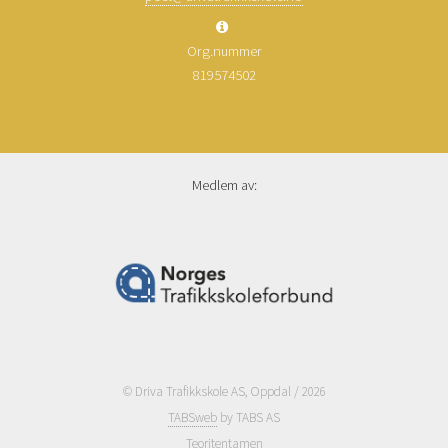
Org.nummer
819574502
Medlem av:
© Driva Trafikkskole AS, Oppdal / 2026
TABSweb
by TABS AS
Teoritentamen