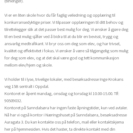
(tilhenger).
Vi er en liten skole hvor du får faglig veiledning og opplæring til
konkurransedyktige priser. Vi tilpasser opplæringen til ditt behov og
tilrettelegger slik at det passer best mulig for deg. Vi ønsker å gjøre deg
til en best mulig sjåfør ved å bidra til at du blir en bevisst, trygg og
ansvarlig medtrafikant. Vi bryr oss om deg som elev, og har trivsel,
kvalitet og effektivitet i fokus. Vi ønsker å være så tilgjengelig som mulig
for deg som elev, og at det skal være god og tett kommunikasjon
mellom elev/hjem og skole.
Vi holder til i lyse, trivelige lokaler, med besøksadresse Inge Krokans
veg 15B sentralt i Oppdal.
Kontoret er åpent mandag, onsdag og torsdag kl 10.00-15.00. Tlf:
90509032.
Kontoret på Sunndalsøra har ingen faste åpningstider, kun ved avtaler.
Nå har vi også kontor i Næringshuset på Sunndalsøra, besøksadresse
Auragata 3. Du kan kontakte oss på telefon, mail eller kontaktskjema
her på hjemmesiden. Hvis det haster, ta direkte kontakt med din