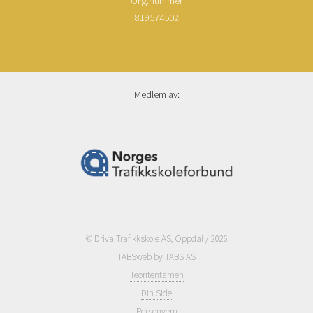
Org.nummer
819574502
Medlem av:
© Driva Trafikkskole AS, Oppdal / 2026
TABSweb
by TABS AS
Teoritentamen
Din Side
Personvern