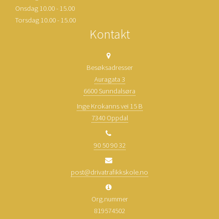
Onsdag 10.00 - 15.00
Torsdag 10.00 - 15.00
Kontakt
Besøksadresser
Auragata 3
6600 Sunndalsøra
Inge Krokanns vei 15 B
7340 Oppdal
90 50 90 32
post@drivatrafikkskole.no
Org.nummer
819574502