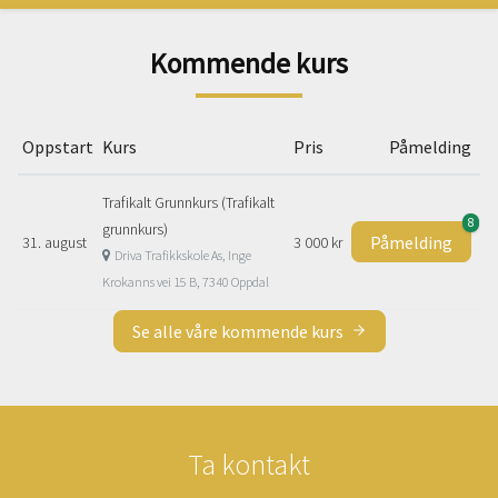
Kommende kurs
Oppstart
Kurs
Pris
Påmelding
Trafikalt Grunnkurs (Trafikalt
8
grunnkurs)
Påmelding
31. august
3 000 kr
Driva Trafikkskole As, Inge
Krokanns vei 15 B, 7340 Oppdal
Se alle våre kommende kurs
Ta kontakt