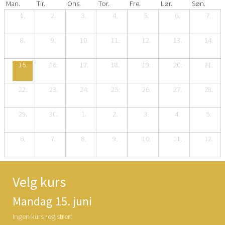
Man.
Tir.
Ons.
Tor.
Fre.
Lør.
Søn.
1.
2.
3.
4.
5.
6.
7.
8.
9.
10.
11.
12.
13.
14.
15.
16.
17.
18.
19.
20.
21.
22.
23.
24.
25.
26.
27.
28.
29.
30.
1.
2.
3.
4.
5.
6.
7.
8.
9.
10.
11.
12.
Velg kurs
Mandag 15. juni
Ingen kurs registrert